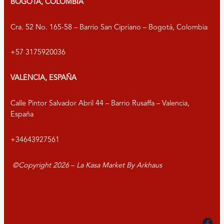
BOGOTÁ, COLOMBIA
Cra. 52 No. 165-58 – Barrio San Cipriano – Bogotá, Colombia
+57 3175920036
VALENCIA, ESPAÑA
Calle Pintor Salvador Abril 44 – Barrio Rusaffa – Valencia,
España
+34643927561
©Copyright
2026
–
La Kasa Market By Arkhaus
Fac