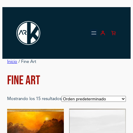
Saltar
al
contenido
Inicio
/ Fine Art
Fine Art
Mostrando los 15 resultados