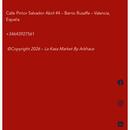
Calle Pintor Salvador Abril 44 – Barrio Rusaffa – Valencia,
España
+34643927561
©Copyright
2026
–
La Kasa Market By Arkhaus
Fac
Inst
Link