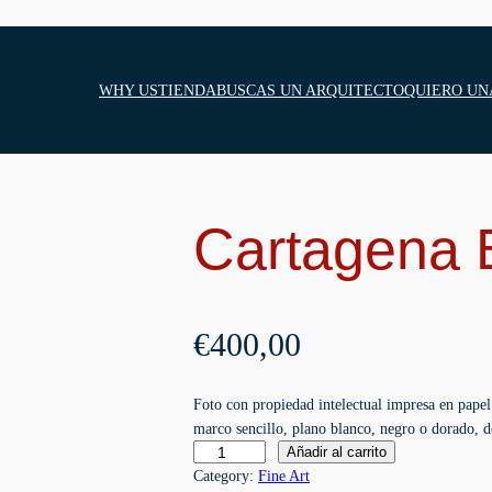
WHY US
TIENDA
BUSCAS UN ARQUITECTO
QUIERO UN
Cartagena
€
400,00
Foto con propiedad intelectual impresa en papel 
marco sencillo, plano blanco, negro o dorado, d
C
Añadir al carrito
a
Category:
Fine Art