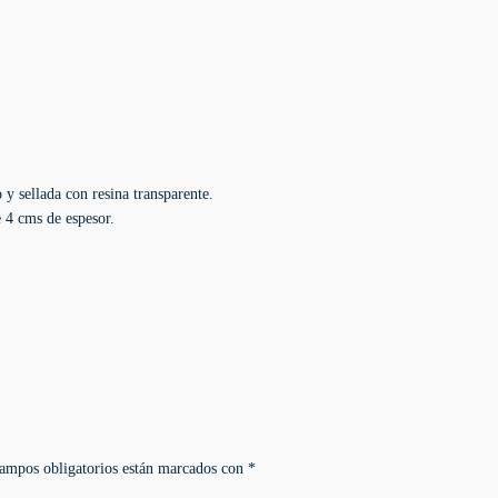
r
t
a
g
e
n
a
B
 y sellada con resina transparente.
W
 4 cms de espesor.
c
a
n
t
i
d
a
d
ampos obligatorios están marcados con
*