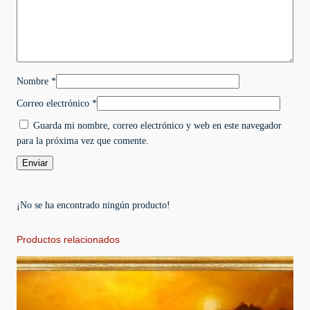
u
r
e
x
c
Nombre
*
a
n
Correo electrónico
*
t
Guarda mi nombre, correo electrónico y web en este navegador
i
para la próxima vez que comente.
d
a
d
¡No se ha encontrado ningún producto!
Productos relacionados