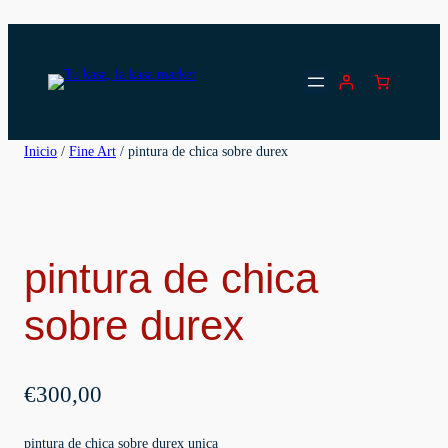
Saltar
al
contenido
Inicio
/
Fine Art
/ pintura de chica sobre durex
pintura de chica
sobre durex
€
300,00
pintura de chica sobre durex unica