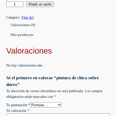
p
Añadir al carrito
i
n
Category:
Fine Art
t
Valoraciones (0)
u
r
Más productos
a
d
Valoraciones
e
c
h
No hay valoraciones aún.
i
c
Sé el primero en valorar “pintura de chica sobre
a
s
durex”
o
Tu dirección de correo electrónico no será publicada.
Los campos
b
obligatorios están marcados con
*
r
Tu puntuación
*
e
Tu valoración
*
d